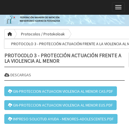
Toggle
Protocolos / Protokoloak
PROTOCOLO 3 - PROTECCIÓN ACTUACIÓN FRENTE A LA VIOLENCIA AL
PROTOCOLO 3 - PROTECCIÓN ACTUACIÓN FRENTE A
LA VIOLENCIA AL MENOR
DESCARGAS
GN-PROTECCION ACTUACION VIOLENCIA AL MENOR CAS.PDF
GN-PROTECCION ACTUACION VIOLENCIA AL MENOR EUS.PDF
IMPRESO SOLICITUD AYUDA - MENORES-ADOLESCENTES.PDF